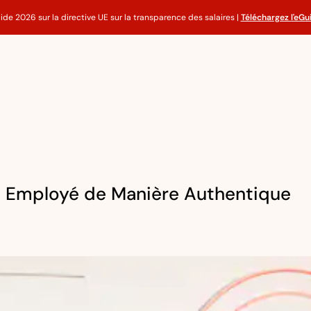
ide 2026 sur la directive UE sur la transparence des salaires |
Téléchargez l'eGu
e Employé de Manière Authentique