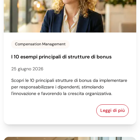
Compensation Management
I 10 esempi principali di strutture di bonus
25 giugno 2026
Scopri le 10 principali strutture di bonus da implementare
per responsabilizzare i dipendenti, stimolando
l'innovazione e favorendo la crescita organizzativa.
Leggi di più
I 10 esempi p