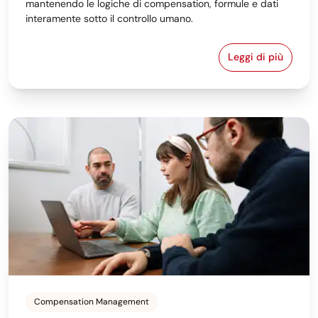
mantenendo le logiche di compensation, formule e dati
interamente sotto il controllo umano.
Leggi di più
Sfruttare l'AI
Compensation Management