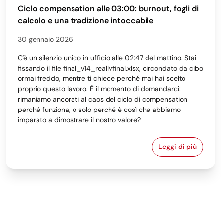
Ciclo compensation alle 03:00: burnout, fogli di
calcolo e una tradizione intoccabile
30 gennaio 2026
C'è un silenzio unico in ufficio alle 02:47 del mattino. Stai
fissando il file final_v14_reallyfinal.xlsx, circondato da cibo
ormai freddo, mentre ti chiede perché mai hai scelto
proprio questo lavoro. È il momento di domandarci:
rimaniamo ancorati al caos del ciclo di compensation
perché funziona, o solo perché è così che abbiamo
imparato a dimostrare il nostro valore?
Leggi di più
Ciclo compens