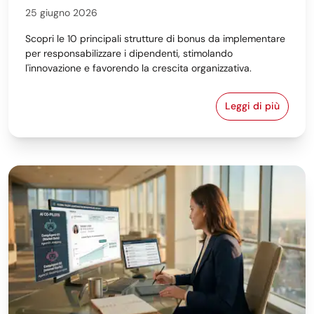
25 giugno 2026
Scopri le 10 principali strutture di bonus da implementare
per responsabilizzare i dipendenti, stimolando
l'innovazione e favorendo la crescita organizzativa.
Leggi di più
I 10 esempi p