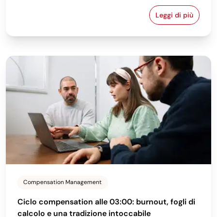
Leggi di più
Sfruttare l'AI
Compensation Management
Ciclo compensation alle 03:00: burnout, fogli di
calcolo e una tradizione intoccabile