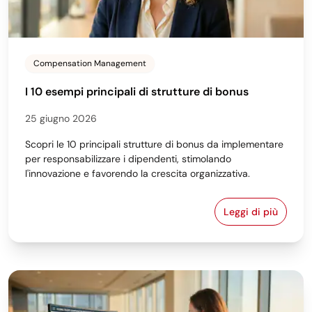
Compensation Management
I 10 esempi principali di strutture di bonus
25 giugno 2026
Scopri le 10 principali strutture di bonus da implementare
per responsabilizzare i dipendenti, stimolando
l'innovazione e favorendo la crescita organizzativa.
Leggi di più
I 10 esempi p