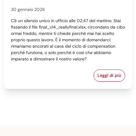
30 gennaio 2026
C'è un silenzio unico in ufficio alle 02:47 del mattino. Stai
fissando il file final_v14_reallyfinal.xlsx, circondato da cibo
ormai freddo, mentre ti chiede perché mai hai scelto
proprio questo lavoro. È il momento di domandarci:
rimaniamo ancorati al caos del ciclo di compensation
perché funziona, o solo perché è così che abbiamo
imparato a dimostrare il nostro valore?
Leggi di più
Ciclo compens