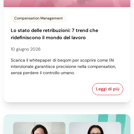
Compensation Management
Lo stato delle retribuzioni: 7 trend che
ridefiniscono il mondo del lavoro
10 giugno 2026
Scarica il whitepaper di beqom per scoprire come l'AI
intenzionale garantisce precisione nella compensation,
senza perdere il controllo umano.
Leggi di più
Lo stato delle