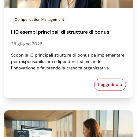
Compensation Management
I 10 esempi principali di strutture di bonus
25 giugno 2026
Scopri le 10 principali strutture di bonus da implementare
per responsabilizzare i dipendenti, stimolando
l'innovazione e favorendo la crescita organizzativa.
Leggi di più
I 10 esempi p