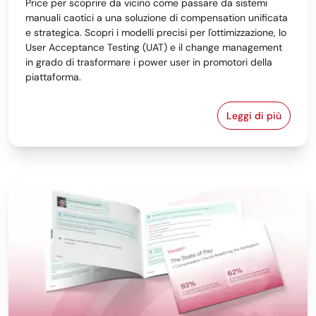
Price per scoprire da vicino come passare da sistemi
manuali caotici a una soluzione di compensation unificata
e strategica. Scopri i modelli precisi per l'ottimizzazione, lo
User Acceptance Testing (UAT) e il change management
in grado di trasformare i power user in promotori della
piattaforma.
Leggi di più
Da Excel alla