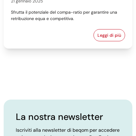
21 gennaio 2025
Sfrutta il potenziale del compa-ratio per garantire una
retribuzione equa e competitiva.
Leggi di più
Compa-Ratio:
La nostra newsletter
Iscriviti alla newsletter di beqom per accedere