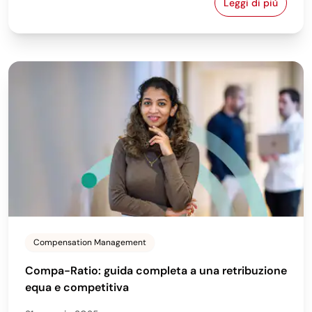
Leggi di più
Sfruttare l'AI
Compensation Management
Compa-Ratio: guida completa a una retribuzione
equa e competitiva