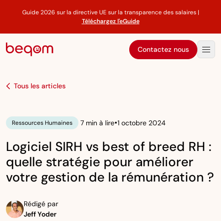
Guide 2026 sur la directive UE sur la transparence des salaires |
Téléchargez l'eGuide
Contactez nous
Tous les articles
•
7 min à lire
1 octobre 2024
Ressources Humaines
Logiciel SIRH vs best of breed RH :
quelle stratégie pour améliorer
votre gestion de la rémunération ?
Rédigé par
Jeff Yoder