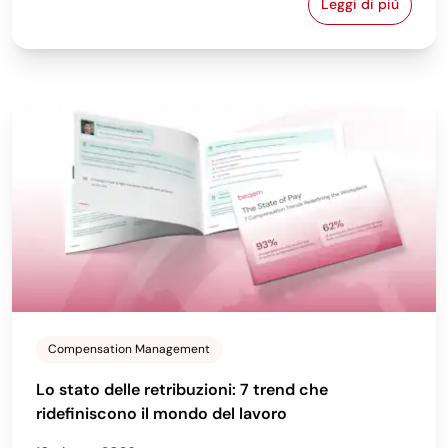
Leggi di più
Da Excel alla
Compensation Management
Lo stato delle retribuzioni: 7 trend che
ridefiniscono il mondo del lavoro