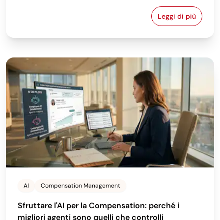
Leggi di più
I 10 esempi p
AI
Compensation Management
Sfruttare l'AI per la Compensation: perché i
migliori agenti sono quelli che controlli