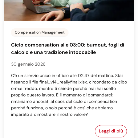
Compensation Management
Ciclo compensation alle 03:00: burnout, fogli di
calcolo e una tradizione intoccabile
30 gennaio 2026
C'è un silenzio unico in ufficio alle 02:47 del mattino. Stai
fissando il file final_v14_reallyfinal.xlsx, circondato da cibo
ormai freddo, mentre ti chiede perché mai hai scelto
proprio questo lavoro. È il momento di domandarci:
rimaniamo ancorati al caos del ciclo di compensation
perché funziona, o solo perché è così che abbiamo
imparato a dimostrare il nostro valore?
Leggi di più
Ciclo compens