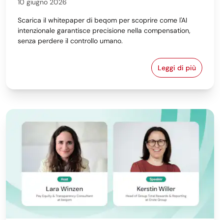
10 giugno 2026
Scarica il whitepaper di beqom per scoprire come l'AI
intenzionale garantisce precisione nella compensation,
senza perdere il controllo umano.
Leggi di più
Lo stato delle