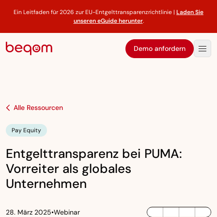
Ein Leitfaden für 2026 zur EU-Entgelttransparenzrichtlinie |
Laden Sie
unseren eGuide herunter
.
Demo anfordern
Alle Ressourcen
Pay Equity
Entgelttransparenz bei PUMA:
Vorreiter als globales
Unternehmen
28. März 2025
•
Webinar
LinkedIn
Twitter / X
Facebook