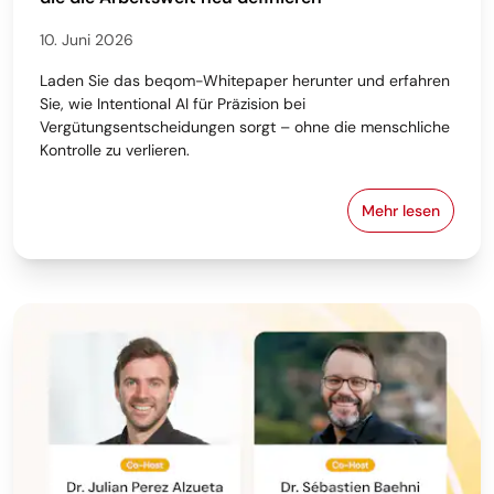
10. Juni 2026
Laden Sie das beqom-Whitepaper herunter und erfahren
Sie, wie Intentional AI für Präzision bei
Vergütungsentscheidungen sorgt – ohne die menschliche
Kontrolle zu verlieren.
Mehr lesen
Status quo d