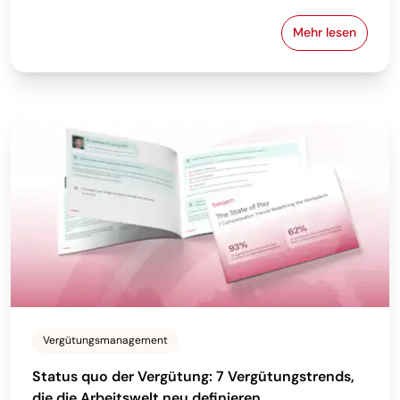
Mehr lesen
Von Tabellen
Vergütungsmanagement
Status quo der Vergütung: 7 Vergütungstrends,
die die Arbeitswelt neu definieren