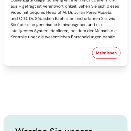
Existenzgrundlage. Schnelligkeit allein reicht daher nicht
aus – gefragt ist Verantwortlichkeit. Sehen Sie sich dieses
Video mit beqoms Head of AI, Dr. Julian Perez Alzueta,
und CTO, Dr. Sébastien Baehni, an und erfahren Sie, wie
Sie über eine generische KI hinausgehen und ein
intelligentes System etablieren, bei dem der Mensch die
Kontrolle über die wesentlichen Entscheidungen behält.
Mehr lesen
Intentional 