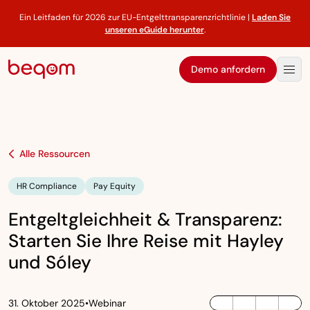
Ein Leitfaden für 2026 zur EU-Entgelttransparenzrichtlinie |
Laden Sie
unseren eGuide herunter
.
Demo anfordern
Alle Ressourcen
HR Compliance
Pay Equity
Entgeltgleichheit & Transparenz:
Starten Sie Ihre Reise mit Hayley
und Sóley
31. Oktober 2025
•
Webinar
LinkedIn
Twitter / X
Facebook