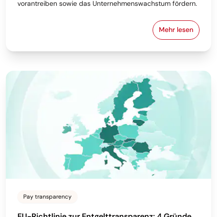
vorantreiben sowie das Unternehmenswachstum fördern.
Mehr lesen
Die 10 beste
Pay transparency
EU-Richtlinie zur Entgelttransparenz: 4 Gründe,