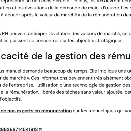
représente un défi considérable. De plus, les RH devront con
nflation et les évolutions de la demande de main-d’œuvre. Le
à « courir après la valeur de marché » de la rémunération de
s RH peuvent anticiper l’évolution des valeurs de marché, ce 
lles puissent se concentrer sur les objectifs stratégiques.
ficacité de la gestion des rém
us manuel demande beaucoup de temps. Elle implique une utili
eur de marché ». Ces informations deviennent très aisément obs
e l’entreprise, l’utilisation d’une technologie de gestion d
 de la rémunération, libérés des tâches sans valeur ajoutée, p
’objectifs.
 de nos experts en rémunération
sur les technologies qui vo
0886368714541913