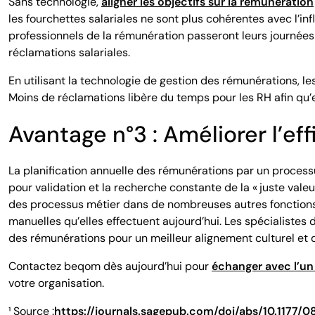
Sans technologie,
aligner les objectifs sur la rémunération
les fourchettes salariales ne sont plus cohérentes avec l’i
professionnels de la rémunération passeront leurs journées 
réclamations salariales.
En utilisant la technologie de gestion des rémunérations, le
Moins de réclamations libère du temps pour les RH afin qu’e
Avantage n°3 : Améliorer l’ef
La planification annuelle des rémunérations par un process
pour validation et la recherche constante de la « juste val
des processus métier dans de nombreuses autres fonctions d
manuelles qu’elles effectuent aujourd’hui. Les spécialistes
des rémunérations pour un meilleur alignement culturel et d
Contactez beqom dès aujourd’hui pour
échanger avec l’un
votre organisation.
¹ Source :
https://journals.sagepub.com/doi/abs/10.1177/