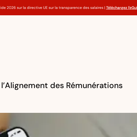
ide 2026 sur la directive UE sur la transparence des salaires |
Téléchargez l'eGu
r l’Alignement des Rémunérations