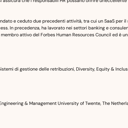
assicura che i responsabili HR possano offrire un'eccellente 
dato e ceduto due precedenti attività, tra cui un SaaS per il 
ess. In precedenza, ha lavorato nei settori banking e consulen
n membro attivo del Forbes Human Resources Council ed è una 
 Sistemi di gestione delle retribuzioni, Diversity, Equity & Incl
l Engineering & Management University of Twente, The Nether