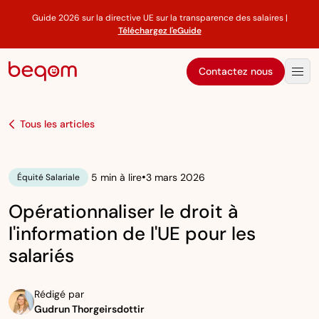
Guide 2026 sur la directive UE sur la transparence des salaires |
Téléchargez l'eGuide
Contactez nous
Tous les articles
•
5 min à lire
3 mars 2026
Équité Salariale
Opérationnaliser le droit à
l'information de l'UE pour les
salariés
Rédigé par
Gudrun Thorgeirsdottir