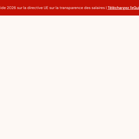
ide 2026 sur la directive UE sur la transparence des salaires |
Téléchargez l'eGu