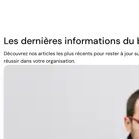
Équipes commerciales pour lesquelles vous souhaitez réc
l'expansion du marché.
Les entreprises cherchant à encourager des comportement
vente croisée de nouveaux produits.
Les dernières informations du
Les commerciaux dont les ventes individuelles sont imprév
Découvrez nos articles les plus récents pour rester à jour s
Conseil d’expert :
associez les primes fondées sur les vent
réussir dans votre organisation.
commerciales et de stimuler la réussite financière de votre 
3. Primes d'assiduité
Les entreprises peuvent récompenser la régularité de leurs 
réduire l'absentéisme et de soutenir la productivité de l'org
Exemple :
les collaborateurs sont éligibles à une prime d'assi
supplémentaires en fin d'année s'ils n'ont pas pris de cong
Idéal pour :