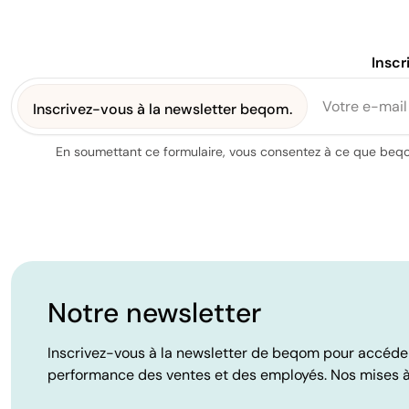
passé d'une absence totale de législation à des 
Californie, le Colorado, l'État de Washington, l'É
employeurs de publier les fourchettes de rémuné
Inscr
commissions et aux autres formes de rémunérat
Inscrivez-vous à la newsletter beqom.
Lors de la mise en place de vos systèmes de ré
En soumettant ce formulaire, vous consentez à ce que beqom
lesquelles sont adaptées à votre entreprise.
1. Primes sur objectifs
Lorsqu'un collaborateur ou une équipe atteint un objectif pr
Notre newsletter
régulièrement des primes fondées sur des objectifs, par exe
objectifs.
Inscrivez-vous à la newsletter de beqom pour accéder à
Exemple : les collaborateurs peuvent percevoir une prime s
performance des ventes et des employés. Nos mises à 
Idéal pour :