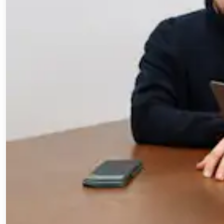
Les secteurs d'activité où la stabilité des effectifs est c
Effectifs horaires ou postés pour lesquels une seule abs
Postes pour lesquels les absences de dernière minute se 
Conseil d'expert :
prévoyez des exceptions claires pour les
ne doivent pas exclure un collaborateur du bénéfice de sa 
même afin que les managers n'aient pas à les interpréter au
4. Primes d'intéressement
Les collaborateurs éligibles peuvent percevoir un pourcent
primes peuvent être versées sous forme de liquidités, d'ac
à la prospérité de l'entreprise.
Exemple : les bénéfices annuels d'une entreprise s'élèven
perçoivent un montant relatif à leur salaire. Si le salaire
de primes, afin de garantir une répartition équitable de l