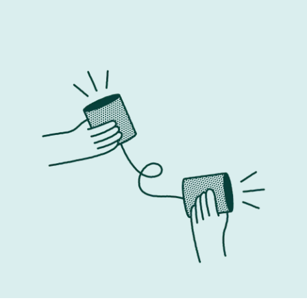
 objectifs de vente, des échéances de projet, des quotas de p
elle aux résultats prioritaires de l'entreprise.
cts et mesurables.
(spécifiques, mesurables, atteignables, réalistes et définis d
is qu'un objectif tel que « signer 15 contrats de grands compte
 des opportunités supplémentaires de percevoir des récompe
ventes individuelles, les primes fondées sur les ventes offre
une prime trimestrielle sur objectifs de vente en plus de leu
 équivalant à un pourcentage de leur chiffre d'affaires total 