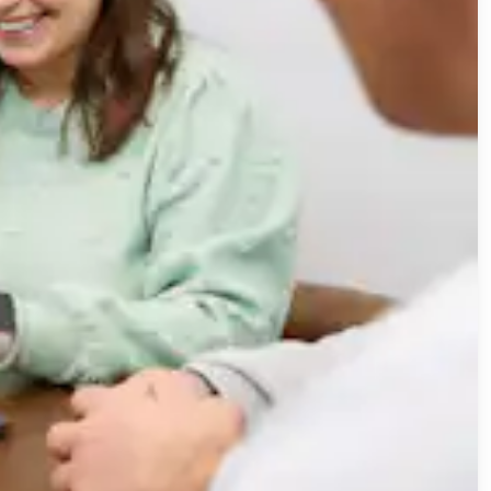
 secteur de la santé, le service client et l'entreposage.
n impact sur la clientèle.
p, les congés maladie et les autres catégories protégées
ation. Consignez ces exceptions dans la politique elle-
, grâce à des primes de participation aux bénéfices. Ces
ocier la performance des collaborateurs à la croissance et
s forme de prime à cinq collaborateurs éligibles qui
le de l'entreprise, il recevra 25 % de l'enveloppe globale