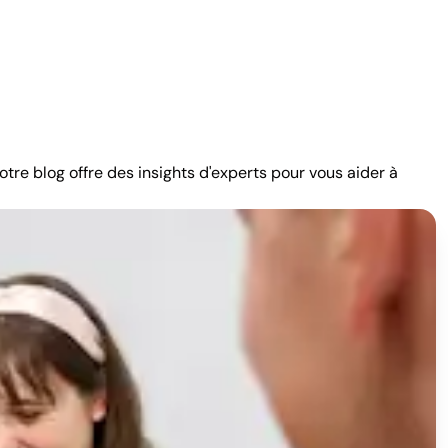
me la performance d'équipe, la fidélisation des clients ou
mme la vente incitative auprès de clients existants ou la
st constante.
otre blog offre des insights d'experts pour vous aider à
fin de générer des résultats mesurables auprès des équipes
rimes d'assiduité. L'attribution de ces primes permet de
lanifiés au cours d'un mois civil, ou à cinq jours de salaire