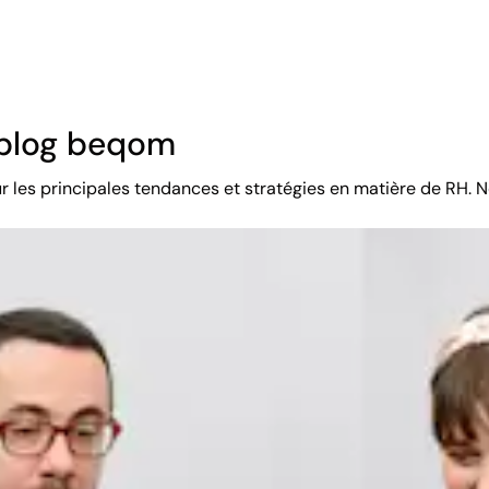
ompenser des résultats au-delà des ventes individuelles, com
s de vente spécifiques non couverts par les commissions, co
 blog beqom
isibles, mais dont la contribution à l'équipe ou au pipeline e
ur les principales tendances et stratégies en matière de RH. N
es à d'autres formes de rémunération incitative des ventes a
entreprise.
salariés et l'atteinte des objectifs de présence grâce à des p
anisation.
duité s'ils effectuent l'intégralité de leurs quarts de travail p
és de maladie.