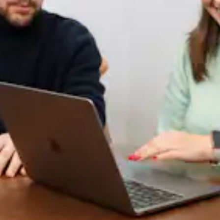
ritique pour les opérations, comme l'industrie manufacturière, le
ence génère des ruptures de couverture.
traduisent directement par une perte de productivité ou par u
 absences légalement protégées. Les congés liés à un handica
prime, sous peine de vous exposer à un recours pour discrimin
 cas par cas.
age des bénéfices de l'entreprise, généralement chaque année
tions ou d'autres formes de rémunération, et permettent d'ass
t à 100 000 $, et 10 % de ces bénéfices sont distribués sou
 du collaborateur A représente 25 % de la masse salariale tota
a prime d'intéressement.