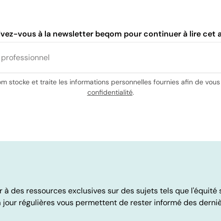
lois couvrant plus de 40 % de la population activ
tat de New York, l'Illinois et une liste croissante
ration dans les offres d'emploi. Plusieurs d'entr
ivez-vous à la newsletter beqom pour continuer à lire cet a
ion variable.
munération variable, explorez ces 10 exemples de
 stocke et traite les informations personnelles fournies afin de vo
confidentialité
.
édéterminé, l'entreprise peut lui attribuer des primes fondée
mple de manière semestrielle ou annuelle, afin d'inciter les c
 des ressources exclusives sur des sujets tels que l'équité sa
ur objectifs après avoir réalisé un projet ou atteint leur q
jour régulières vous permettent de rester informé des derni