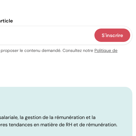
e, selon
notre
US Pay Transparency Index
. La
 d'autres États imposent désormais aux
e eux étendent cette obligation aux primes, aux
rticle
S'inscrire
 structures de primes afin de déterminer
us proposer le contenu demandé. Consultez notre
Politique de
s sur des objectifs. Les organisations peuvent verser
ollaborateurs à être performants et à atteindre leurs
lariale, la gestion de la rémunération et la
uota dans un délai défini, tel qu'un trimestre.
ères tendances en matière de RH et de rémunération.