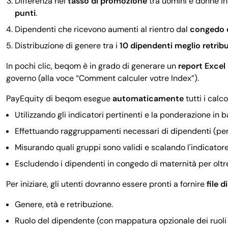
Differenza nel
tasso di promozione
tra uomini e donne in
punti
.
Dipendenti che ricevono aumenti al rientro dal
congedo d
Distribuzione di genere tra i
10 dipendenti meglio retribu
In pochi clic, beqom è in grado di generare un
report Exce
governo (alla voce “Comment calculer votre Index”).
PayEquity di beqom esegue
automaticamente
tutti i calco
Utilizzando gli indicatori pertinenti e la ponderazione in 
Effettuando raggruppamenti necessari di dipendenti (per g
Misurando quali gruppi sono validi e scalando l'indicatore
Escludendo i dipendenti in congedo di maternità per oltre s
Per iniziare, gli utenti dovranno essere pronti a fornire
file d
Genere, età e retribuzione.
Ruolo del dipendente (con mappatura opzionale dei ruoli 