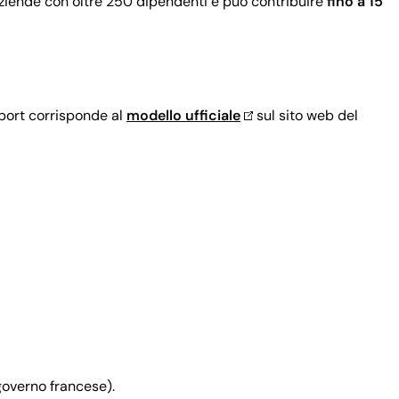
ziende con oltre 250 dipendenti e può contribuire
fino a 15
eport corrisponde al
modello ufficiale
sul sito web del
governo francese).