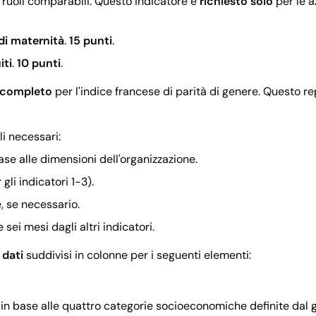
 ruoli comparabili. Questo indicatore è
richiesto solo
per le a
i maternità
.
15 punti
.
iti
.
10 punti
.
l completo
per l'indice francese di parità di genere. Questo r
li necessari:
base alle dimensioni dell'organizzazione.
li indicatori 1-3).
, se necessario.
ei mesi dagli altri indicatori.
i dati
suddivisi in colonne per i seguenti elementi:
in base alle quattro categorie socioeconomiche definite dal 